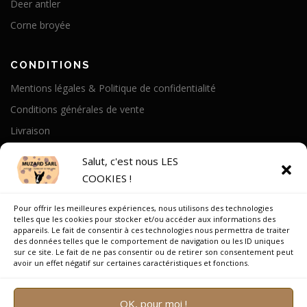
Deer antler
Corne broyée
CONDITIONS
Mentions légales & Politique de confidentialité
Conditions générales de vente
Livraison
Politique de cookies
Salut, c'est nous LES
COOKIES !
A PROPOS
Pour offrir les meilleures expériences, nous utilisons des technologies
Notre Histoire
telles que les cookies pour stocker et/ou accéder aux informations des
appareils. Le fait de consentir à ces technologies nous permettra de traiter
On parle de nous
des données telles que le comportement de navigation ou les ID uniques
sur ce site. Le fait de ne pas consentir ou de retirer son consentement peut
Recrutement
avoir un effet négatif sur certaines caractéristiques et fonctions.
OK, pour moi !