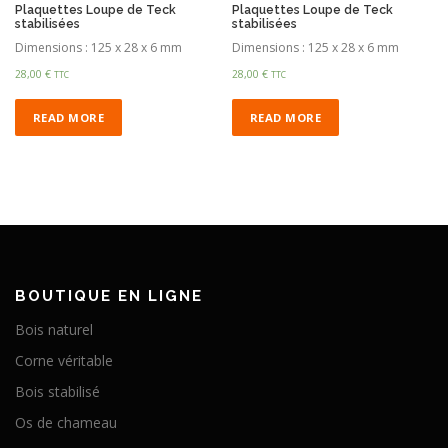
Plaquettes Loupe de Teck
Plaquettes Loupe de Teck
stabilisées
stabilisées
Dimensions : 125 x 28 x 6 mm
Dimensions : 125 x 28 x 6 mm
28,00
€
28,00
€
TTC
TTC
READ MORE
READ MORE
BOUTIQUE EN LIGNE
Bois naturel
Corne véritable
Bois stabilisé
Os de chameau