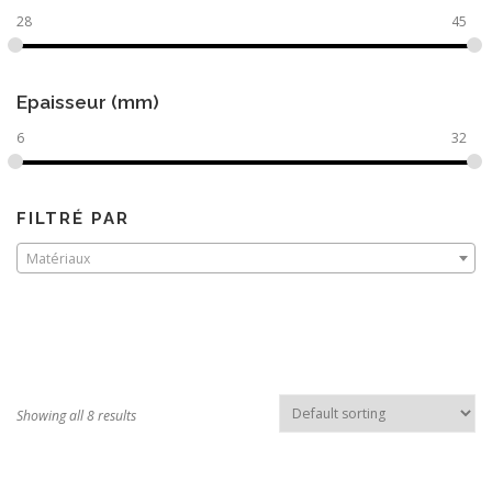
28
45
Epaisseur (mm)
6
32
FILTRÉ PAR
Matériaux
Showing all 8 results