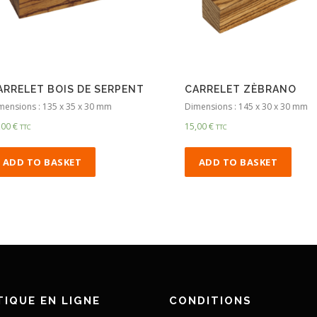
ARRELET BOIS DE SERPENT
CARRELET ZÈBRANO
mensions : 135 x 35 x 30 mm
Dimensions : 145 x 30 x 30 mm
,00
€
15,00
€
TTC
TTC
ADD TO BASKET
ADD TO BASKET
IQUE EN LIGNE
CONDITIONS